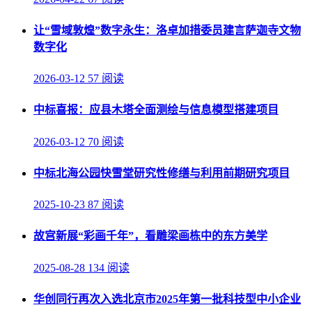
让“雪域敦煌”数字永生：洛卓加措委员建言萨迦寺文物
数字化
2026-03-12
57 阅读
中标喜报：应县木塔全面测绘与信息模型搭建项目
2026-03-12
70 阅读
中标北海公园快雪堂研究性修缮与利用前期研究项目
2025-10-23
87 阅读
故宫新展“彩画千年”，看雕梁画栋中的东方美学
2025-08-28
134 阅读
华创同行再次入选北京市2025年第一批科技型中小企业