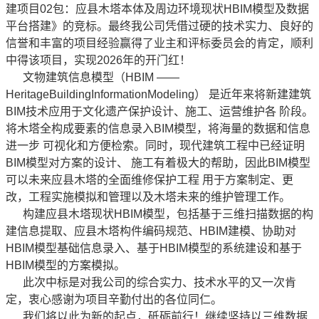
建项目02包：应县木塔本体及周边环境现状HBIM模型及数据
平台搭建》的竞标。最终我公司凭借过硬的技术实力、良好的
信誉和丰富的项目经验赢得了业主和评标委员会的肯定，顺利
中得该项目，实现2026年的开门红！
文物建筑信息模型（HBIM ——
HeritageBuildingInformationModeling） 是近年来将新建建筑
BIM技术应用于文化遗产保护设计、施工、运营维护各 阶段。
将木塔全构成要素的信息录入BIM模型，将海量的数据和信息
进一步 可视化和方便检索。同时，现代建筑工程中已经证明
BIM模型对方案的设计、 施工有着极大的帮助，因此BIM模型
可以未来应县木塔的全面维修保护工程 用于方案制定、更
改，工程实施模拟和管理以及木塔未来的维护管理工作。
构建应县木塔现状HBIM模型，包括基于三维扫描数据的构
建信息提取、应县木塔构件编码规范、HBIM建模、协助对
HBIM模型基础信息录入、基于HBIM模型的系统建设和基于
HBIM模型的方案模拟。
此次中标是对我公司的综合实力、技术水平的又一次肯
定，衷心感谢为项目辛勤付出的各位同仁。
我们将以此为新的起点，砥砺前行！继续坚持以三维数据