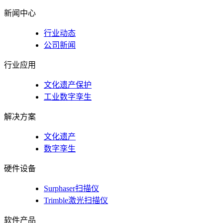
新闻中心
行业动态
公司新闻
行业应用
文化遗产保护
工业数字孪生
解决方案
文化遗产
数字孪生
硬件设备
Surphaser扫描仪
Trimble激光扫描仪
软件产品